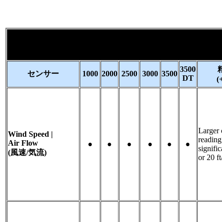
3500
センサー
1000
2000
2500
3000
3500
DT
(
Larger 
Wind Speed |
reading,
Air Flow
●
●
●
●
●
●
signific
(風速/気流)
or 20 f