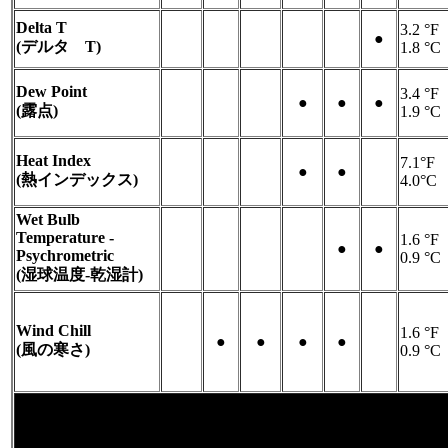
Delta T
3.2 °F
-
-
-
-
-
●
(デルタ T)
1.8 °C
Dew Point
3.4 °F
-
-
-
●
●
●
(露点)
1.9 °C
Heat Index
7.1°F
-
-
-
●
●
-
(熱インデックス)
4.0°C
Wet Bulb
Temperature -
1.6 °F
-
-
-
-
●
●
Psychrometric
0.9 °C
(湿球温度-乾湿計)
Wind Chill
1.6 °F
-
●
●
●
●
-
(風の寒さ)
0.9 °C