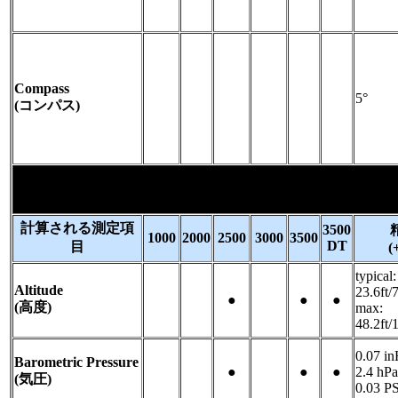
Compass
-
-
-
-
-
-
5°
(コンパス)
計算される測定項
3500
1000
2000
2500
3000
3500
DT
目
(
typical:
Altitude
23.6ft/
-
-
●
-
●
●
(高度)
max:
48.2ft/
0.07 i
Barometric Pressure
-
-
●
-
●
●
2.4 hP
(気圧)
0.03 P