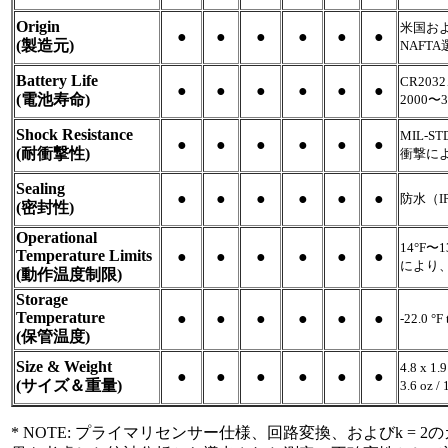
Origin
米国お
●
●
●
●
●
●
(製造元)
NAF
Battery Life
CR20
●
●
●
●
●
●
(電池寿命)
2000
Shock Resistance
MIL-
●
●
●
●
●
●
(耐衝撃性)
衝撃に
Sealing
●
●
●
●
●
●
防水（I
(密封性)
Operational
14°F
Temperature Limits
●
●
●
●
●
●
により
(動作温度制限)
Storage
Temperature
●
●
●
●
●
●
-22.0 °F 
(保管温度)
Size & Weight
4.8 x 1.9
●
●
●
●
●
●
(サイズ＆重量)
3.6 o
* NOTE: プライマリセンサー仕様、回路変換、およびk 