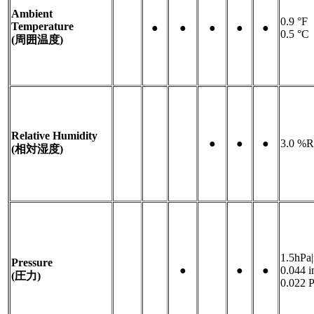
Ambient
0.9 °F
Temperature
-
●
●
●
●
●
0.5 °C
(周囲温度)
Relative Humidity
-
-
-
●
●
●
3.0 %
(相対湿度)
1.5hPa
Pressure
-
-
●
-
●
●
0.044 
(圧力)
0.022 