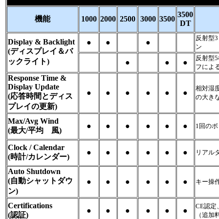
3500
機能
1000
2000
2500
3000
3500
DT
反射型3
Display & Backlight
●
●
-
●
-
-
ン
(ディスプレイ＆バ
反射型5
ックライト)
-
-
●
-
●
●
フによ
Response Time &
Display Update
相対湿
●
●
●
●
●
●
(応答時間とディス
の大き
プレイの更新)
Max/Avg Wind
●
●
●
●
●
●
1回の
(最大/平均 風)
Clock / Calendar
●
●
●
●
●
●
リアル
(時計/カレンダー)
Auto Shutdown
(自動シャットダウ
●
●
●
●
●
●
キー操
ン)
Certifications
CE認定
●
●
●
●
●
●
(認証)
（追加