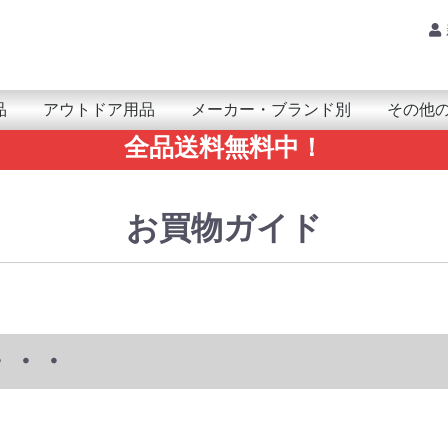
品
アウトドア用品
メーカー・ブランド別
その他
全品送料無料中！
品・小物
ｱｻｲｸﾘﾝｸﾞ
PSMAP
nReach
Trex
enix/epix
pproach
oretrex
orerunner/ForeAthlete
nstinct
ivo/Venu
PSMAP
Trex
enix/epix
nReach
ARMIN(ガーミン)
mazfit(アマズフィット)
UUNTO(スント)
OLAR(ポラール)
ARMIN(ｶﾞｰﾐﾝ)
obvoi(ﾓﾌﾞﾎﾞｲ)
amsung(ｻﾑｽﾝ)
UUNTO(ｽﾝﾄ)
UAWEI(ﾌｧｰｳｪｲ)
ATRIX(ﾏﾄﾘｯｸｽ)
ahoo(ﾜﾌｰ)
アンテナ
レシｰバー
モジュール＆チップ
ARMINｱｸｾｻﾘｰ
カメラ
鳥獣関連(自動撮影カメラ)
ライト/ランタン
防水ケース
ポータブル温冷庫
THERM-IC(サーミック)
ビーコン
その他アウトドア用品
Tacx本体
Tacxアクセサリー
ア
カ
サ
タ
ナ
ハ
マ
ヤ
ラ
ワ
VERTICAL 2
RACE/ RACE S
RUN
CORE
VERTICAL
SUUNTO 5
SUUNTO 9
POLAR 本体
POLAR アクセサリー
GPSMAP/inReach用
eTrex用
fenix/epix用
Forerunner/ForeAthlete用
foretrex用
Oregon用
Instinct用
vivo/VENU用
計測機器
マリン用
地図
防災/防
健康・ヘ
RAMマウ
電池/電
ゴルフ関
書籍
その他の
SALE
AQ
Am
AL
ARK
EP
Xp
エレ
GA
CA
KIC
Ca
Qst
gli
GR
GR
Ke
GO
SA
SAN
GE
Citr
Sh
Ju
Sp
SP
Slee
SU
SE
Tr
Tra
TR
Noth
ナビ
ニッ
Hy
Hay
HAC
Pa
Hun
Fi
HU
Fi
BO
FU
BU
bri
Br
Bo
Po
マウ
MA
mib
YA
Yup
RA
Ri
Re
Lo
waho
お買物ガイド
・・・