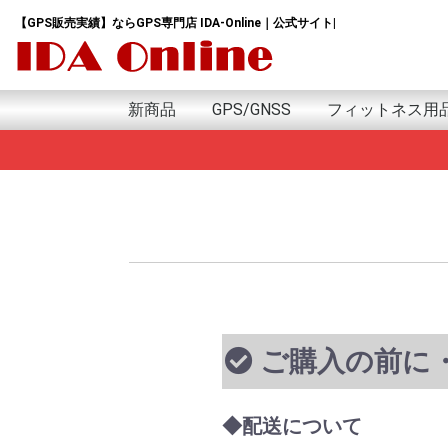
【GPS販売実績】ならGPS専門店 IDA-Online｜公式サイト|
新商品
GPS/GNSS
フィットネス用
新商品
日本語版
英語版
アウトドア用GPS
GPSランニングウォッチ
GPSウォッチ
GPSゴルフナビ
GPSトラッカー
GPSデータロガー
GPSモジュール&アンテナ
GPSサイクルコンピューター
GPSｱｸｾｻﾘｰ
プロテイン
サプリ
アミノ酸
HMB
トレーニング用
GARMIN Tacxｲﾝﾄﾞ
G
i
e
f
A
F
F
I
v
G
e
f
i
G
A
S
P
G
M
S
S
H
M
w
G
ご購入の前に
◆配送について