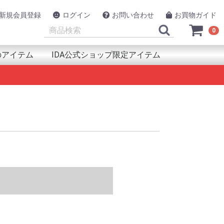
新規会員登録
ログイン
お問い合わせ
お買物ガイド
0
のアイテム
IDA公式ショップ限定アイテム
類
品
犯
ルスケア用品
ント(取付器具)
源
連用品
アイテム
UAPAK（アクアパック）
azfit（アマズフィット）
PRON（アルプロン）
NAV
SON（エプソン）
lova（エックスプロヴァ）
ックス工業
RMIN（ガーミン）
SIO（カシオ）
A(キカ)
llaway（キャロウェイ）
arz (キュースターズ)
co(グリコ)
EENON（グリーンオン)
AYL（グレイル）
strel（ケストレル）
LREVO（ゴルレボ）
MSUNG(サムスン)
AV
NTOS（ジェントス）
ic AMINO(ｼﾄﾘｯｸｱﾐﾉ)
otNavi（ショットナビ）
mper（ジャンパー）
yPoint（スパイポイント）
OT（スポット）
pace(ｽﾘｰﾍﾟｰｽ)
UNTO（スント）
IKO（セイコー）
ackimo（トラッキモ）
nsystem(トランシステム)
EL（トレル）
ing
ポタ
スイ
ke（ハイクカム）
lou(ハイロー)
RAY(ハクライ)
PaGO（パパゴー）
t& (ハントアンド)
neLab（ファインラボ)
AWEI(ファーウェイ)
tbit（フィットビット）
OKMAN (ブックマン)
RUNO（フルノ）
SHNELL（ブシュネル）
ng(ブリング)
owning（ブローニング）
dyFit（ボディフィット）
lar（ポラール）
ンテンクラフト
TRIX(マトリックス)
ro (ミブロ)
MAHA（ヤマハ発動機）
iteru（ユピテル）
M（ラムマウント）
ngConn（リンコン）
conyx（レコニクス）
cosys（ロコシス）
o(ﾜﾌｰ)
GolfBuddy（ゴルフバディー）
WB Japan(ダブリュー・ビィ・ジャパン)
SOLAR BROTHER(ｿｰﾗｰﾌﾞﾗｻﾞｰ)
TANAKA DENKI（田中電気 TTS）
管理医療機器
衛生用品
快眠・睡眠アイテム
その他ヘルスケア用品
Eco Flow(エコフロー)
Voice Caddie (ボイスキャディ)
EAGLE VISION（イーグルビジョン）
GLOBALSAT（グローバルサット）
プロテイン
サプリ
プロテイン
アミノ酸
サプリ
プロテイン
アミノ酸
サプリ
HMB
プロテイン
アミノ酸
サプリ