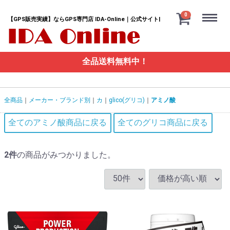
Menu
0
【GPS販売実績】ならGPS専門店 IDA-Online｜公式サイト|
全品送料無料中！
全商品
メーカー・ブランド別
カ
glico(グリコ)
アミノ酸
全てのアミノ酸商品に戻る
全てのグリコ商品に戻る
2
件
の商品がみつかりました。