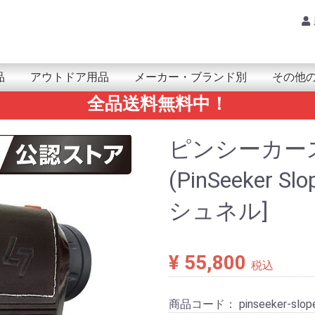
品
アウトドア用品
メーカー・ブランド別
その他
全品送料無料中！
品・小物
ｱｻｲｸﾘﾝｸﾞ
PSMAP
nReach
Trex
enix/epix
pproach
oretrex
orerunner/ForeAthlete
nstinct
ivo/Venu
PSMAP
Trex
enix/epix
nReach
ARMIN(ガーミン)
mazfit(アマズフィット)
UUNTO(スント)
OLAR(ポラール)
ARMIN(ｶﾞｰﾐﾝ)
obvoi(ﾓﾌﾞﾎﾞｲ)
amsung(ｻﾑｽﾝ)
UUNTO(ｽﾝﾄ)
UAWEI(ﾌｧｰｳｪｲ)
ATRIX(ﾏﾄﾘｯｸｽ)
ahoo(ﾜﾌｰ)
アンテナ
レシｰバー
モジュール＆チップ
ARMINｱｸｾｻﾘｰ
カメラ
鳥獣関連(自動撮影カメラ)
ライト/ランタン
防水ケース
ポータブル温冷庫
THERM-IC(サーミック)
ビーコン
その他アウトドア用品
Tacx本体
Tacxアクセサリー
ア
カ
サ
タ
ナ
ハ
マ
ヤ
ラ
ワ
VERTICAL 2
RACE/ RACE S
RUN
CORE
VERTICAL
SUUNTO 5
SUUNTO 9
POLAR 本体
POLAR アクセサリー
GPSMAP/inReach用
eTrex用
fenix/epix用
Forerunner/ForeAthlete用
foretrex用
Oregon用
Instinct用
vivo/VENU用
計測機器
マリン用
地図
防災/防
健康・ヘ
RAMマウ
電池/電
ゴルフ関
書籍
その他の
SALE
AQ
Am
AL
ARK
EP
Xp
エレ
GA
CA
KIC
Ca
Qst
gli
GR
GR
Ke
GO
SA
SAN
GE
Citr
Sh
Ju
Sp
SP
Slee
SU
SE
Tr
Tra
TR
Noth
ナビ
ニッ
Hy
Hay
HAC
Pa
Hun
Fi
HU
Fi
BO
FU
BU
bri
Br
Bo
Po
マウ
MA
mib
YA
Yup
RA
Ri
Re
Lo
waho
ピンシーカー
(PinSeeker Slo
シュネル]
¥ 55,800
税込
商品コード：
pinseeker-slope