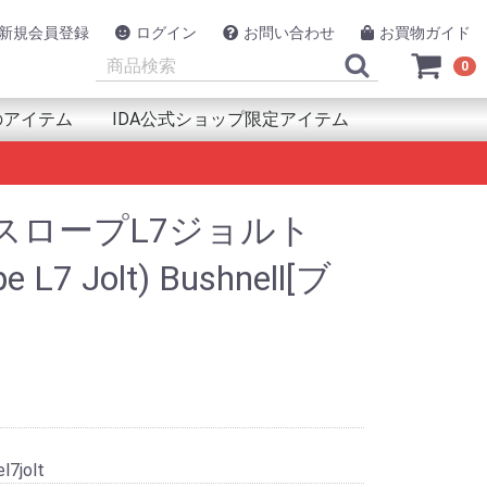
新規会員登録
ログイン
お問い合わせ
お買物ガイド
0
のアイテム
IDA公式ショップ限定アイテム
類
品
犯
ルスケア用品
ント(取付器具)
源
連用品
アイテム
UAPAK（アクアパック）
azfit（アマズフィット）
PRON（アルプロン）
NAV
SON（エプソン）
lova（エックスプロヴァ）
ックス工業
RMIN（ガーミン）
SIO（カシオ）
A(キカ)
llaway（キャロウェイ）
arz (キュースターズ)
co(グリコ)
EENON（グリーンオン)
AYL（グレイル）
strel（ケストレル）
LREVO（ゴルレボ）
MSUNG(サムスン)
AV
NTOS（ジェントス）
ic AMINO(ｼﾄﾘｯｸｱﾐﾉ)
otNavi（ショットナビ）
mper（ジャンパー）
yPoint（スパイポイント）
OT（スポット）
pace(ｽﾘｰﾍﾟｰｽ)
UNTO（スント）
IKO（セイコー）
ackimo（トラッキモ）
nsystem(トランシステム)
EL（トレル）
ing
ポタ
スイ
ke（ハイクカム）
lou(ハイロー)
RAY(ハクライ)
PaGO（パパゴー）
t& (ハントアンド)
neLab（ファインラボ)
AWEI(ファーウェイ)
tbit（フィットビット）
OKMAN (ブックマン)
RUNO（フルノ）
SHNELL（ブシュネル）
ng(ブリング)
owning（ブローニング）
dyFit（ボディフィット）
lar（ポラール）
ンテンクラフト
TRIX(マトリックス)
ro (ミブロ)
MAHA（ヤマハ発動機）
iteru（ユピテル）
M（ラムマウント）
ngConn（リンコン）
conyx（レコニクス）
cosys（ロコシス）
o(ﾜﾌｰ)
GolfBuddy（ゴルフバディー）
WB Japan(ダブリュー・ビィ・ジャパン)
SOLAR BROTHER(ｿｰﾗｰﾌﾞﾗｻﾞｰ)
TANAKA DENKI（田中電気 TTS）
管理医療機器
衛生用品
快眠・睡眠アイテム
その他ヘルスケア用品
Eco Flow(エコフロー)
Voice Caddie (ボイスキャディ)
EAGLE VISION（イーグルビジョン）
GLOBALSAT（グローバルサット）
プロテイン
サプリ
プロテイン
アミノ酸
サプリ
プロテイン
アミノ酸
サプリ
HMB
プロテイン
アミノ酸
サプリ
スロープL7ジョルト
pe L7 Jolt) Bushnell[ブ
l7jolt