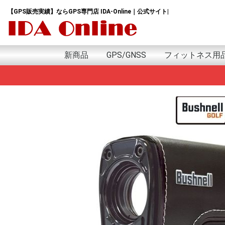
【GPS販売実績】ならGPS専門店 IDA-Online｜公式サイト|
新商品
GPS/GNSS
フィットネス用
新商品
日本語版
英語版
アウトドア用GPS
GPSランニングウォッチ
GPSウォッチ
GPSゴルフナビ
GPSトラッカー
GPSデータロガー
GPSモジュール&アンテナ
GPSサイクルコンピューター
GPSｱｸｾｻﾘｰ
プロテイン
サプリ
アミノ酸
HMB
トレーニング用
GARMIN Tacxｲﾝﾄﾞ
G
i
e
f
A
F
F
I
v
G
e
f
i
G
A
S
P
G
M
S
S
H
M
w
G