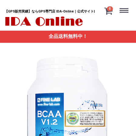
Menu
0
【GPS販売実績】ならGPS専門店 IDA-Online｜公式サイト|
全品送料無料中！