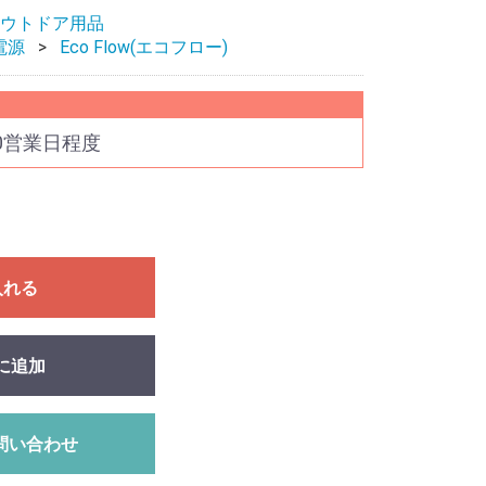
ウトドア用品
電源
Eco Flow(エコフロー)
0営業日程度
入れる
に追加
問い合わせ