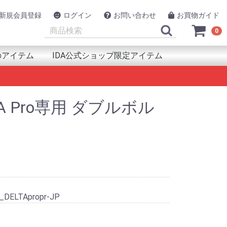
新規会員登録
ログイン
お問い合わせ
お買物ガイド
0
のアイテム
IDA公式ショップ限定アイテム
類
品
犯
ルスケア用品
ント(取付器具)
源
連用品
アイテム
UAPAK（アクアパック）
azfit（アマズフィット）
PRON（アルプロン）
NAV
SON（エプソン）
lova（エックスプロヴァ）
ックス工業
RMIN（ガーミン）
SIO（カシオ）
A(キカ)
llaway（キャロウェイ）
arz (キュースターズ)
co(グリコ)
EENON（グリーンオン)
AYL（グレイル）
strel（ケストレル）
LREVO（ゴルレボ）
MSUNG(サムスン)
AV
NTOS（ジェントス）
ic AMINO(ｼﾄﾘｯｸｱﾐﾉ)
otNavi（ショットナビ）
mper（ジャンパー）
yPoint（スパイポイント）
OT（スポット）
pace(ｽﾘｰﾍﾟｰｽ)
UNTO（スント）
IKO（セイコー）
ackimo（トラッキモ）
nsystem(トランシステム)
EL（トレル）
ing
ポタ
スイ
ke（ハイクカム）
lou(ハイロー)
RAY(ハクライ)
PaGO（パパゴー）
t& (ハントアンド)
neLab（ファインラボ)
AWEI(ファーウェイ)
tbit（フィットビット）
OKMAN (ブックマン)
RUNO（フルノ）
SHNELL（ブシュネル）
ng(ブリング)
owning（ブローニング）
dyFit（ボディフィット）
lar（ポラール）
ンテンクラフト
TRIX(マトリックス)
ro (ミブロ)
MAHA（ヤマハ発動機）
iteru（ユピテル）
M（ラムマウント）
ngConn（リンコン）
conyx（レコニクス）
cosys（ロコシス）
o(ﾜﾌｰ)
GolfBuddy（ゴルフバディー）
WB Japan(ダブリュー・ビィ・ジャパン)
SOLAR BROTHER(ｿｰﾗｰﾌﾞﾗｻﾞｰ)
TANAKA DENKI（田中電気 TTS）
管理医療機器
衛生用品
快眠・睡眠アイテム
その他ヘルスケア用品
Eco Flow(エコフロー)
Voice Caddie (ボイスキャディ)
EAGLE VISION（イーグルビジョン）
GLOBALSAT（グローバルサット）
プロテイン
サプリ
プロテイン
アミノ酸
サプリ
プロテイン
アミノ酸
サプリ
HMB
プロテイン
アミノ酸
サプリ
LTA Pro専用 ダブルボル
-c_DELTApropr-JP