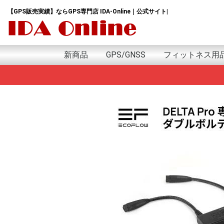
【GPS販売実績】ならGPS専門店 IDA-Online｜公式サイト|
新商品
GPS/GNSS
フィットネス用
新商品
日本語版
英語版
アウトドア用GPS
GPSランニングウォッチ
GPSウォッチ
GPSゴルフナビ
GPSトラッカー
GPSデータロガー
GPSモジュール&アンテナ
GPSサイクルコンピューター
GPSｱｸｾｻﾘｰ
プロテイン
サプリ
アミノ酸
HMB
トレーニング用
GARMIN Tacxｲﾝﾄﾞ
G
i
e
f
A
F
F
I
v
G
e
f
i
G
A
S
P
G
M
S
S
H
M
w
G