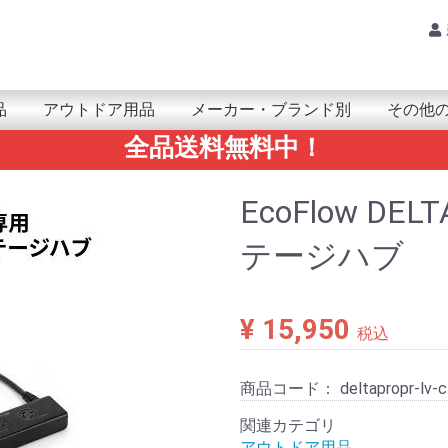
品
アウトドア用品
メーカー・ブランド別
その他
全品送料無料中！
品・小物
ｱｻｲｸﾘﾝｸﾞ
PSMAP
nReach
Trex
enix/epix
pproach
oretrex
orerunner/ForeAthlete
nstinct
ivo/Venu
PSMAP
Trex
enix/epix
nReach
ARMIN(ガーミン)
mazfit(アマズフィット)
UUNTO(スント)
OLAR(ポラール)
ARMIN(ｶﾞｰﾐﾝ)
obvoi(ﾓﾌﾞﾎﾞｲ)
amsung(ｻﾑｽﾝ)
UUNTO(ｽﾝﾄ)
UAWEI(ﾌｧｰｳｪｲ)
ATRIX(ﾏﾄﾘｯｸｽ)
ahoo(ﾜﾌｰ)
アンテナ
レシｰバー
モジュール＆チップ
ARMINｱｸｾｻﾘｰ
カメラ
鳥獣関連(自動撮影カメラ)
ライト/ランタン
防水ケース
ポータブル温冷庫
THERM-IC(サーミック)
ビーコン
その他アウトドア用品
Tacx本体
Tacxアクセサリー
ア
カ
サ
タ
ナ
ハ
マ
ヤ
ラ
ワ
VERTICAL 2
RACE/ RACE S
RUN
CORE
VERTICAL
SUUNTO 5
SUUNTO 9
POLAR 本体
POLAR アクセサリー
GPSMAP/inReach用
eTrex用
fenix/epix用
Forerunner/ForeAthlete用
foretrex用
Oregon用
Instinct用
vivo/VENU用
計測機器
マリン用
地図
防災/防
健康・ヘ
RAMマウ
電池/電
ゴルフ関
書籍
その他の
SALE
AQ
Am
AL
ARK
EP
Xp
エレ
GA
CA
KIC
Ca
Qst
gli
GR
GR
Ke
GO
SA
SAN
GE
Citr
Sh
Ju
Sp
SP
Slee
SU
SE
Tr
Tra
TR
Noth
ナビ
ニッ
Hy
Hay
HAC
Pa
Hun
Fi
HU
Fi
BO
FU
BU
bri
Br
Bo
Po
マウ
MA
mib
YA
Yup
RA
Ri
Re
Lo
waho
EcoFlow DE
テージハブ
¥ 15,950
税込
商品コード：
deltapropr-lv
関連カテゴリ
アウトドア用品