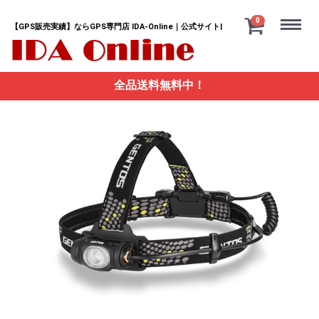
Menu
0
【GPS販売実績】ならGPS専門店 IDA-Online｜公式サイト|
全品送料無料中！