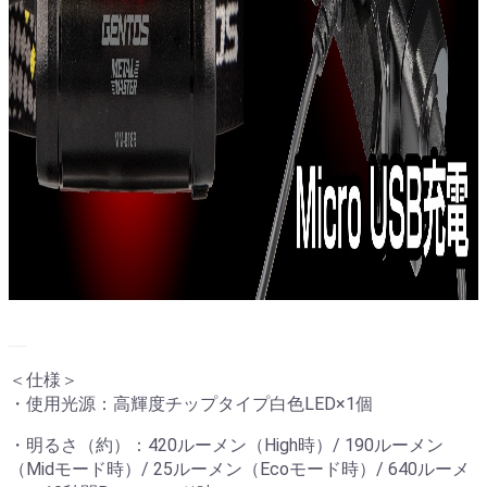
＜仕様＞
・使用光源：高輝度チップタイプ白色LED×1個
・明るさ（約）：420ルーメン（High時）/ 190ルーメン
（Midモード時）/ 25ルーメン（Ecoモード時）/ 640ルーメ