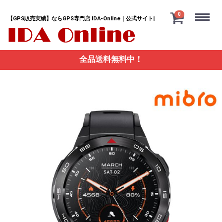
Menu
0
【GPS販売実績】ならGPS専門店 IDA-Online｜公式サイト|
全品送料無料中！