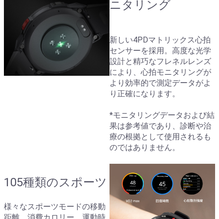
ニタリング
新しい4PDマトリックス心拍
センサーを採用。高度な光学
設計と精巧なフレネルレンズ
により、心拍モニタリングが
より効率的で測定データがよ
り正確になります。
*モニタリングデータおよび結
果は参考値であり、診断や治
療の根拠として使用されるも
のではありません。
105種類のスポーツ
様々なスポーツモードの移動
距離、消費カロリー、運動時