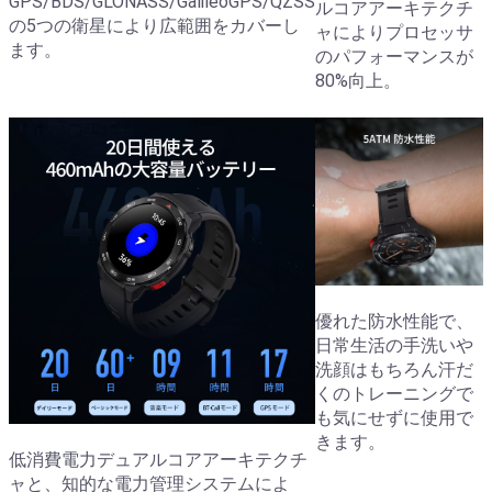
GPS/BDS/GLONASS/GalileoGPS/QZSS
ルコアアーキテクチ
の5つの衛星により広範囲をカバーし
ャによりプロセッサ
ます。
のパフォーマンスが
80%向上。
優れた防水性能で、
日常生活の手洗いや
洗顔はもちろん汗だ
くのトレーニングで
も気にせずに使用で
きます。
低消費電力デュアルコアアーキテクチ
ャと、知的な電力管理システムによ