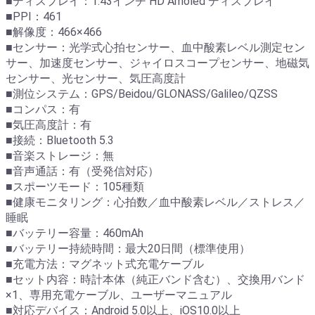
■ディスプレイ：1.43インチ HD Amoled ディスプレイ
■PPI：461
■解像度：466×466
■センサー：光学式心拍センサー、血中酸素レベル測定セン
サー、加速度センサー、ジャイロスコープセンサー、地磁気
センサー、光センサー、気圧高度計
■測位システム：GPS/Beidou/GLONASS/Galileo/QZSS
■コンパス：有
■気圧高度計：有
■接続：Bluetooth 5.3
■音楽ストレージ：無
■音声通話：有（受発信対応）
■スポーツモード：105種類
■健康モニタリング：心拍数／血中酸素レベル／ストレス／
睡眠
■バッテリー容量：460mAh
■バッテリー持続時間：最大20日間（標準使用）
■充電方法：マグネット式充電ケーブル
■セット内容：時計本体（純正バンド含む）、交換用バンド
×1、専用充電ケーブル、ユーザーマニュアル
■対応デバイス：Android 5.0以上、iOS10.0以上