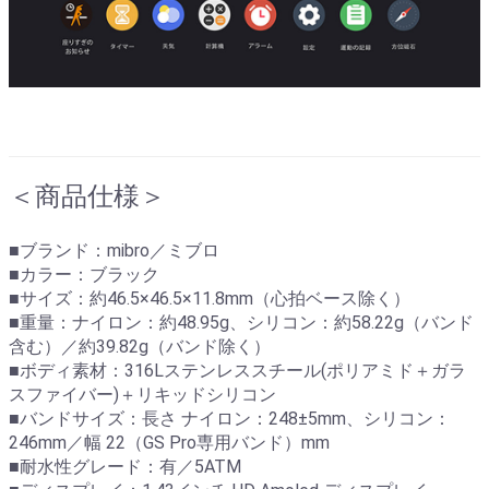
＜商品仕様＞
■ブランド：mibro／ミブロ
■カラー：ブラック
■サイズ：約46.5×46.5×11.8mm（心拍ベース除く）
■重量：ナイロン：約48.95g、シリコン：約58.22g（バンド
含む）／約39.82g（バンド除く）
■ボディ素材：316Lステンレススチール(ポリアミド＋ガラ
スファイバー)＋リキッドシリコン
■バンドサイズ：長さ ナイロン：248±5mm、シリコン：
246mm／幅 22（GS Pro専用バンド）mm
■耐水性グレード：有／5ATM