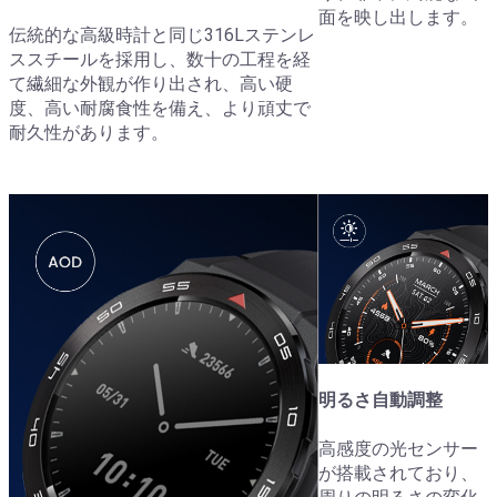
面を映し出します。
伝統的な高級時計と同じ316Lステンレ
ススチールを採用し、数十の工程を経
て繊細な外観が作り出され、高い硬
度、高い耐腐食性を備え、より頑丈で
耐久性があります。
明るさ自動調整
高感度の光センサー
が搭載されており、