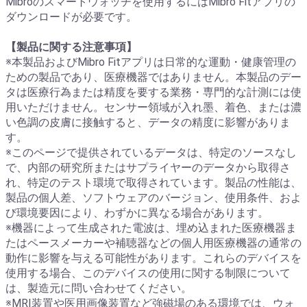
Mibroのスマートウォッチを使用するにはMibro Fitアプリの
ダウンロードが必要です。
【製品に関する注意事項】
※本製品およびMibro Fitアプリは日常的な運動・健康管理の
ための製品であり、医療機器ではありません。本製品のデー
タは医療行為または精度を要する業務・専門的な計測には使
用いただけません。センサー領域が入れ墨、着色、または濃
い色調の皮膚に接触すると、データの精度に影響がありま
す。
※このページで提供されているデータは、特定のソースなし
で、内部の研究所またはサプライヤーのデータから取得さ
れ、特定のテスト環境で取得されています。製品の性能は、
製品の個人差、ソフトウェアのバージョン、使用条件、およ
び環境要因により、わずかに異なる場合があります。
※機器によって生成された電波は、埋め込まれた医療機器ま
たはペースメーカーや補聴器などの個人用医療機器の通常の
動作に影響を与える可能性があります。これらのデバイスを
使用する場合、このデバイスの使用に関する制限について
は、製造元に問い合わせてください。
※MRI装置や医用画像装置など強磁場のある環境では、ウォ