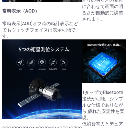
周りの明るさの変化
に合わせて画面の明
常時表示（AOD）
るさが自動的に調整
されます。
常時表示(AOD)オフ時の時計表示など
でもウォッチフェイスは表示可能で
す。
1タップでBluetooth
接続が可能。シンプ
ルな仕様でありなが
ら 優れた安定性を実
現。
低消費電力とデュア