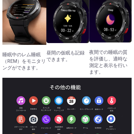
夜間での睡眠の質
昼間の仮眠も記録
睡眠中のレム睡眠
を評価し、適時な
できます。
（REM）をモニタリ
測定と表示を行い
ングができます。
ます。