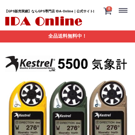
Menu
0
【GPS販売実績】ならGPS専門店 IDA-Online｜公式サイト|
全品送料無料中！