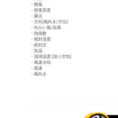
・横風
・密度高度
・露点
・方向(風向き/方位)
・向かい風/追風
・熱指数
・相対湿度
・絶対圧
・気温
・湿球温度 (湿り空気)
・風速冷却
・風速
・風向き