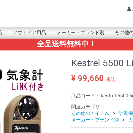
品
アウトドア用品
メーカー・ブランド別
その他
全品送料無料中！
品・小物
ｱｻｲｸﾘﾝｸﾞ
PSMAP
nReach
Trex
enix/epix
pproach
oretrex
orerunner/ForeAthlete
nstinct
ivo/Venu
PSMAP
Trex
enix/epix
nReach
ARMIN(ガーミン)
mazfit(アマズフィット)
UUNTO(スント)
OLAR(ポラール)
ARMIN(ｶﾞｰﾐﾝ)
obvoi(ﾓﾌﾞﾎﾞｲ)
amsung(ｻﾑｽﾝ)
UUNTO(ｽﾝﾄ)
UAWEI(ﾌｧｰｳｪｲ)
ATRIX(ﾏﾄﾘｯｸｽ)
ahoo(ﾜﾌｰ)
アンテナ
レシｰバー
モジュール＆チップ
ARMINｱｸｾｻﾘｰ
カメラ
鳥獣関連(自動撮影カメラ)
ライト/ランタン
防水ケース
ポータブル温冷庫
THERM-IC(サーミック)
ビーコン
その他アウトドア用品
Tacx本体
Tacxアクセサリー
ア
カ
サ
タ
ナ
ハ
マ
ヤ
ラ
ワ
VERTICAL 2
RACE/ RACE S
RUN
CORE
VERTICAL
SUUNTO 5
SUUNTO 9
POLAR 本体
POLAR アクセサリー
GPSMAP/inReach用
eTrex用
fenix/epix用
Forerunner/ForeAthlete用
foretrex用
Oregon用
Instinct用
vivo/VENU用
計測機器
マリン用
地図
防災/防
健康・ヘ
RAMマウ
電池/電
ゴルフ関
書籍
その他の
SALE
AQ
Am
AL
ARK
EP
Xp
エレ
GA
CA
KIC
Ca
Qst
gli
GR
GR
Ke
GO
SA
SAN
GE
Citr
Sh
Ju
Sp
SP
Slee
SU
SE
Tr
Tra
TR
Noth
ナビ
ニッ
Hy
Hay
HAC
Pa
Hun
Fi
HU
Fi
BO
FU
BU
bri
Br
Bo
Po
マウ
MA
mib
YA
Yup
RA
Ri
Re
Lo
waho
Kestrel 5500 L
¥ 99,660
税込
商品コード：
kestrel-5500-li
関連カテゴリ
その他のアイテム
計測機
メーカー・ブランド別
カ