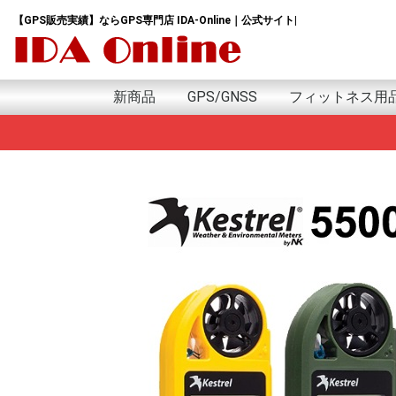
【GPS販売実績】ならGPS専門店 IDA-Online｜公式サイト|
新商品
GPS/GNSS
フィットネス用
新商品
日本語版
英語版
アウトドア用GPS
GPSランニングウォッチ
GPSウォッチ
GPSゴルフナビ
GPSトラッカー
GPSデータロガー
GPSモジュール&アンテナ
GPSサイクルコンピューター
GPSｱｸｾｻﾘｰ
プロテイン
サプリ
アミノ酸
HMB
トレーニング用
GARMIN Tacxｲﾝﾄﾞ
G
i
e
f
A
F
F
I
v
G
e
f
i
G
A
S
P
G
M
S
S
H
M
w
G