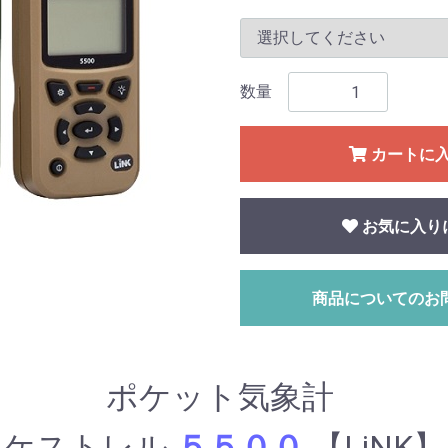
数量
カートに
お気に入り
商品についてのお
ポケット気象計
ケストレル
５５００
【LiNK】