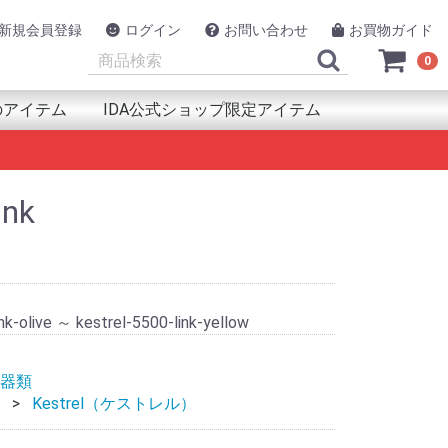
新規会員登録
ログイン
お問い合わせ
お買物ガイド
0
のアイテム
IDA公式ショップ限定アイテム
類
品
犯
ルスケア用品
ント(取付器具)
源
連用品
アイテム
UAPAK（アクアパック）
azfit（アマズフィット）
PRON（アルプロン）
NAV
SON（エプソン）
lova（エックスプロヴァ）
ックス工業
RMIN（ガーミン）
SIO（カシオ）
A(キカ)
llaway（キャロウェイ）
arz (キュースターズ)
co(グリコ)
EENON（グリーンオン)
AYL（グレイル）
strel（ケストレル）
LREVO（ゴルレボ）
MSUNG(サムスン)
AV
NTOS（ジェントス）
ic AMINO(ｼﾄﾘｯｸｱﾐﾉ)
otNavi（ショットナビ）
mper（ジャンパー）
yPoint（スパイポイント）
OT（スポット）
pace(ｽﾘｰﾍﾟｰｽ)
UNTO（スント）
IKO（セイコー）
ackimo（トラッキモ）
nsystem(トランシステム)
EL（トレル）
ing
ポタ
スイ
ke（ハイクカム）
lou(ハイロー)
RAY(ハクライ)
PaGO（パパゴー）
t& (ハントアンド)
neLab（ファインラボ)
AWEI(ファーウェイ)
tbit（フィットビット）
OKMAN (ブックマン)
RUNO（フルノ）
SHNELL（ブシュネル）
ng(ブリング)
owning（ブローニング）
dyFit（ボディフィット）
lar（ポラール）
ンテンクラフト
TRIX(マトリックス)
ro (ミブロ)
MAHA（ヤマハ発動機）
iteru（ユピテル）
M（ラムマウント）
ngConn（リンコン）
conyx（レコニクス）
cosys（ロコシス）
o(ﾜﾌｰ)
GolfBuddy（ゴルフバディー）
WB Japan(ダブリュー・ビィ・ジャパン)
SOLAR BROTHER(ｿｰﾗｰﾌﾞﾗｻﾞｰ)
TANAKA DENKI（田中電気 TTS）
管理医療機器
衛生用品
快眠・睡眠アイテム
その他ヘルスケア用品
Eco Flow(エコフロー)
Voice Caddie (ボイスキャディ)
EAGLE VISION（イーグルビジョン）
GLOBALSAT（グローバルサット）
プロテイン
サプリ
プロテイン
アミノ酸
サプリ
プロテイン
アミノ酸
サプリ
HMB
プロテイン
アミノ酸
サプリ
ink
nk-olive ～ kestrel-5500-link-yellow
器類
Kestrel（ケストレル）