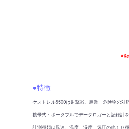
※K
●特徴
ケストレル5500は射撃戦、農業、危険物の
携帯式・ポータブルでデータロガーと記録計
計測種類は風速、温度、湿度、気圧の他１０